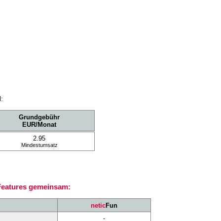
l:
Grundgebühr
EUR/Monat
2.95
Mindestumsatz
 Features gemeinsam:
netic
Fun
-